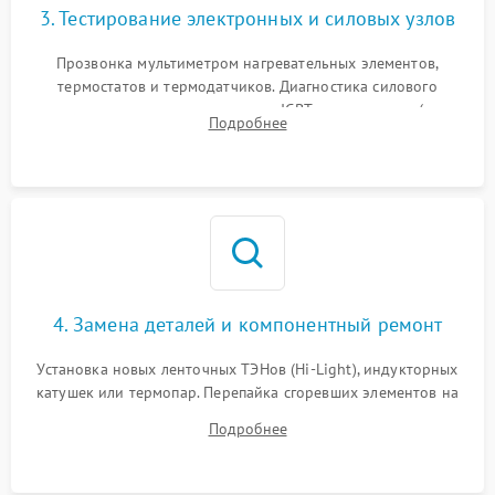
3. Тестирование электронных и силовых узлов
Прозвонка мультиметром нагревательных элементов,
термостатов и термодатчиков. Диагностика силового
модуля, реле, диодных мостов и IGBT-транзисторов (для
Подробнее
индукции). Проверка кранов и газ-контроля (для газовых
панелей).
4. Замена деталей и компонентный ремонт
Установка новых ленточных ТЭНов (Hi-Light), индукторных
катушек или термопар. Перепайка сгоревших элементов на
плате управления, восстановление токопроводящих
Подробнее
дорожек. Очистка контактов и замена поврежденной
проводки.