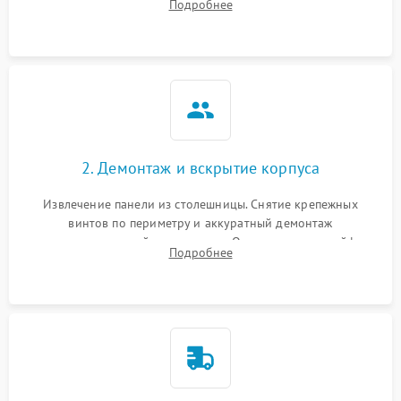
Подробнее
клиента о симптомах (не включается, не видит посуду,
щелкает).
2. Демонтаж и вскрытие корпуса
Извлечение панели из столешницы. Снятие крепежных
винтов по периметру и аккуратный демонтаж
стеклокерамической поверхности. Отсоединение шлейфов
Подробнее
сенсорного блока для доступа к силовым платам, катушкам
или ТЭНам.