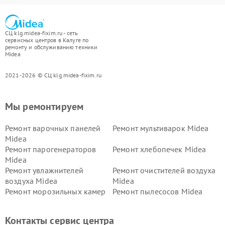
СЦ klg.midea-fixim.ru - сеть
сервисных центров в Калуге по
ремонту и обслуживанию техники
Midea
2021-2026 © СЦ klg.midea-fixim.ru
Мы ремонтируем
Ремонт варочных панелей
Ремонт мультиварок Midea
Midea
Ремонт парогенераторов
Ремонт хлебопечек Midea
Midea
Ремонт увлажнителей
Ремонт очистителей воздуха
воздуха Midea
Midea
Ремонт морозильных камер
Ремонт пылесосов Midea
Midea
Ремонт вертикальных
Ремонт обогревателей Midea
Контакты сервис центра
пылесосов Midea