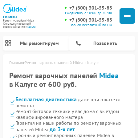
+7 (800) 301-55-83
Ежедневно, с 10:00 до 20:00
FIX-MIDEA
+7 (800) 301-55-83
Ремонт устройств Midea
Специализированный
Звонок бесплатный по РФ
cервисный центр г.
Калуга
Мы ремонтируем
Позвонить
Главная
Ремонт варочных панелей Midea в Калуге
Ремонт варочных панелей
Midea
в Калуге от 600 руб.
Бесплатная диагностика
даже при отказе от
ремонта
Ремонт бытовой техники у вас дома с выездом
квалифицированного мастера
Гарантия на наши работы по ремонту варочных
Ремонт очистителей воздуха Midea
Ремонт водонагревателей Midea
Ремонт роботов-пылесосов Midea
Ремонт стиральных машин Midea
Ремонт микроволновых печей Midea
Ремонт вертикальных пылесосов Midea
Ремонт увлажнителей воздуха Midea
Ремонт морозильных камер Midea
Ремонт посудомоечных машин Midea
Ремонт сушильных машин Midea
до 3-х лет
панелей Midea
Срочный ремонт варочных панелей Midea в