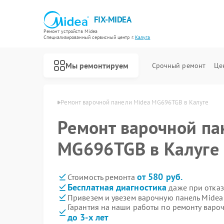
FIX-MIDEA
Ремонт устройств Midea
Специализированный cервисный центр г.
Калуга
Мы ремонтируем
Срочный ремонт
Це
елей Midea в Калуге
Ремонт варочной панели Midea MG696TGB в Калуге
Ремонт варочной па
MG696TGB в Калуге
от 580 руб.
Стоимость ремонта
Бесплатная диагностика
даже при отказ
Привезем и увезем варочную панель Mide
Гарантия на наши работы по ремонту вар
до 3-х лет
Ремонт парогенераторов Midea
Ремонт увлажнителей воздуха Midea
Ремонт очистителей воздуха Midea
Ремонт морозильных камер Midea
Ремонт вертикальных пылесосов Midea
Ремонт водонагревателей Midea
Ремонт роботов-пылесосов Midea
Ремонт стиральных машин Midea
Ремонт посудомоечных машин Midea
Ремонт микроволновых печей Midea
Ремонт кондиционеров Midea
Ремонт духовых шкафов Midea
Ремонт сушильных машин Midea