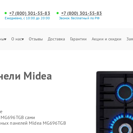
+7 (800) 301-55-83
+7 (800) 301-55-83
Ежедневно, с 10:00 до 20:00
Звонок бесплатный по РФ
ны
О нас
Отзывы
Доставка
Гарантии
Акции и скидки
Зая
нели Midea
е
a MG696TGB сами
очных панелей Midea MG696TGB