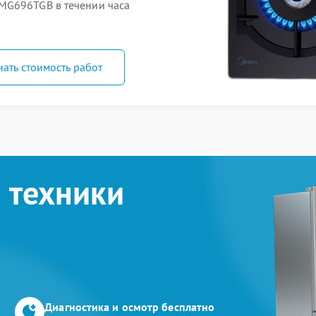
MG696TGB в течении часа
нать стоимость работ
 техники
Диагностика и осмотр бесплатно