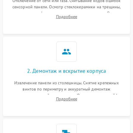
Отключение от сети или газа. Считывание кодов ошибок
сенсорной панели. Осмотр стеклокерамики на трещины,
проверка конфорок на равномерность нагрева. Опрос
Подробнее
клиента о симптомах (не включается, не видит посуду,
щелкает).
2. Демонтаж и вскрытие корпуса
Извлечение панели из столешницы. Снятие крепежных
винтов по периметру и аккуратный демонтаж
стеклокерамической поверхности. Отсоединение шлейфов
Подробнее
сенсорного блока для доступа к силовым платам, катушкам
или ТЭНам.