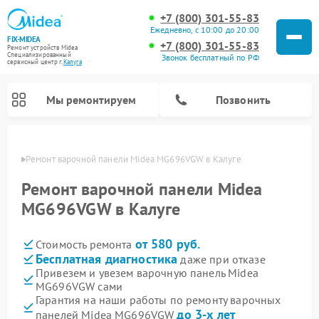
+7 (800) 301-55-83
Ежедневно, с 10:00 до 20:00
FIX-MIDEA
+7 (800) 301-55-83
Ремонт устройств Midea
Специализированный
Звонок бесплатный по РФ
cервисный центр г.
Калуга
Мы ремонтируем
Позвонить
алуге
Ремонт варочной панели Midea MG696VGW в Калуге
Ремонт варочной панели Midea
MG696VGW в Калуге
от 580 руб.
Стоимость ремонта
Бесплатная диагностика
даже при отказе
Привезем и увезем варочную панель Midea
MG696VGW сами
Ремонт очистителей воздуха Midea
Ремонт водонагревателей Midea
Ремонт роботов-пылесосов Midea
Ремонт стиральных машин Midea
Ремонт микроволновых печей Midea
Ремонт вертикальных пылесосов Midea
Ремонт увлажнителей воздуха Midea
Ремонт морозильных камер Midea
Ремонт посудомоечных машин Midea
Ремонт сушильных машин Midea
Гарантия на наши работы по ремонту варочных
до 3-х лет
панелей Midea MG696VGW