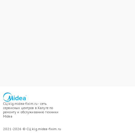
СЦ klg.midea-fixim.ru - сеть
сервисных центров в Калуге по
ремонту и обслуживанию техники
Midea
2021-2026 © СЦ klg.midea-fixim.ru