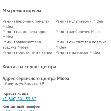
Мы ремонтируем
Ремонт варочных панелей
Ремонт мультиварок Midea
Midea
Ремонт парогенераторов
Ремонт хлебопечек Midea
Midea
Ремонт увлажнителей
Ремонт очистителей воздуха
воздуха Midea
Midea
Ремонт морозильных камер
Ремонт пылесосов Midea
Midea
Ремонт вертикальных
Ремонт обогревателей Midea
Контакты сервис центра
пылесосов Midea
Ремонт вытяжек Midea
Ремонт водонагревателей
Адрес сервисного центра Midea:
Midea
г. Калуга, ул. Кирова, 39
Горячая линия:
+7 (800) 301-55-83
Контактный телефон: