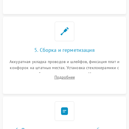
дорожек. Очистка контактов и замена поврежденной
проводки.
5. Сборка и герметизация
Аккуратная укладка проводов и шлейфов, фиксация плат и
конфорок на штатных местах. Установка стеклокерамики с
проверкой равномерности зазоров. Нанесение
Подробнее
термостойкого герметика или укладка уплотнительной
ленты по контуру.