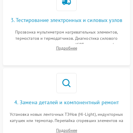
3. Тестирование электронных и силовых узлов
Прозвонка мультиметром нагревательных элементов,
термостатов и термодатчиков. Диагностика силового
модуля, реле, диодных мостов и IGBT-транзисторов (для
Подробнее
индукции). Проверка кранов и газ-контроля (для газовых
панелей).
4. Замена деталей и компонентный ремонт
Установка новых ленточных ТЭНов (Hi-Light), индукторных
катушек или термопар. Перепайка сгоревших элементов на
плате управления, восстановление токопроводящих
Подробнее