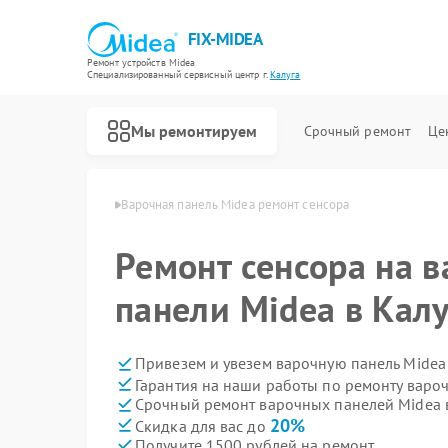
FIX-MIDEA
Ремонт устройств Midea
Специализированный cервисный центр г.
Калуга
Мы ремонтируем
Срочный ремонт
Це
елей Midea в Калуге
Варочная панель Midea ремонт сенсора
Ремонт сенсора на 
панели Midea в Калу
Привезем и увезем варочную панель Midea
Гарантия на наши работы по ремонту варо
Срочный ремонт варочных панелей Midea в
20%
Скидка для вас до
Получите 1500 рублей на ремонт
Ремонт парогенераторов Midea
Ремонт увлажнителей воздуха Midea
Ремонт очистителей воздуха Midea
Ремонт морозильных камер Midea
Ремонт вертикальных пылесосов Midea
Ремонт водонагревателей Midea
Ремонт роботов-пылесосов Midea
Ремонт стиральных машин Midea
Ремонт посудомоечных машин Midea
Ремонт микроволновых печей Midea
Ремонт кондиционеров Midea
Ремонт духовых шкафов Midea
Ремонт сушильных машин Midea