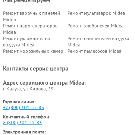
Мы ремонтируем
Ремонт варочных панелей
Ремонт мультиварок Midea
Midea
Ремонт парогенераторов
Ремонт хлебопечек Midea
Midea
Ремонт увлажнителей
Ремонт очистителей воздуха
воздуха Midea
Midea
Ремонт морозильных камер
Ремонт пылесосов Midea
Midea
Ремонт вертикальных
Ремонт обогревателей Midea
Контакты сервис центра
пылесосов Midea
Ремонт вытяжек Midea
Ремонт водонагревателей
Адрес сервисного центра Midea:
Midea
г. Калуга, ул. Кирова, 39
Горячая линия:
+7 (800) 301-55-83
Контактный телефон:
8 (800) 301-55-83
Электронная почта: