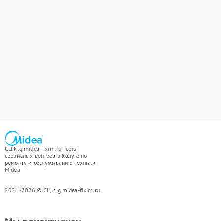
СЦ klg.midea-fixim.ru - сеть
сервисных центров в Калуге по
ремонту и обслуживанию техники
Midea
2021-2026 © СЦ klg.midea-fixim.ru