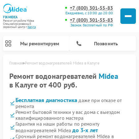
+7 (800) 301-55-83
Ежедневно, с 10:00 до 20:00
FIX-MIDEA
+7 (800) 301-55-83
Ремонт устройств Midea
Специализированный
Звонок бесплатный по РФ
cервисный центр г.
Калуга
Мы ремонтируем
Позвонить
Главная
Ремонт водонагревателей Midea в Калуге
Ремонт водонагревателей
Midea
в Калуге от 400 руб.
Бесплатная диагностика
даже при отказе от
ремонта
Ремонт бытовой техники у вас дома с выездом
квалифицированного мастера
Гарантия на наши работы по ремонту
Ремонт вертикальных пылесосов Midea
Ремонт варочных панелей Midea
Ремонт увлажнителей воздуха Midea
Ремонт морозильных камер Midea
Ремонт роботов-пылесосов Midea
Ремонт стиральных машин Midea
Ремонт микроволновых печей Midea
Ремонт очистителей воздуха Midea
Ремонт посудомоечных машин Midea
Ремонт сушильных машин Midea
до 3-х лет
водонагревателей Midea
Срочный ремонт водонагревателей Midea в