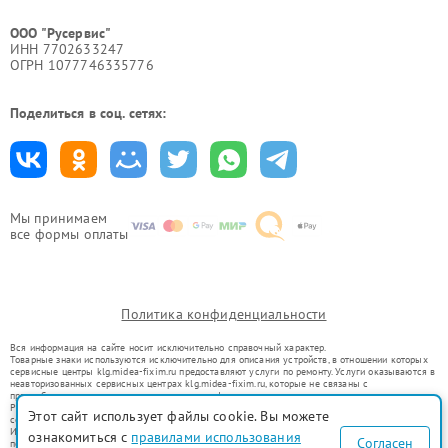
ООО "Русервис"
ИНН 7702633247
ОГРН 1077746335776
Поделиться в соц. сетях:
Мы принимаем
все формы оплаты
Политика конфиденциальности
Вся информация на сайте носит исключительно справочный характер.
Товарные знаки используются исключительно для описания устройств, в отношении которых
сервисные центры klg.midea-fixim.ru предоставляют услуги по ремонту. Услуги оказываются в
неавторизованных сервисных центрах klg.midea-fixim.ru, которые не связаны с
правообладателями товарных знаков или их официальными представителями.
Ремонт осуществляется для устройств, уже введенных в гражданский оборот в соответствии
Этот сайт использует файлы cookie. Вы можете
со статьей 1487 ГК РФ.
Использование товарных знаков не преследует цели индивидуализации услуг или введения
ознакомиться с
правилами использования
Согласен
потребителей в заблуждение, а служит для информирования о предоставляемых услугах по