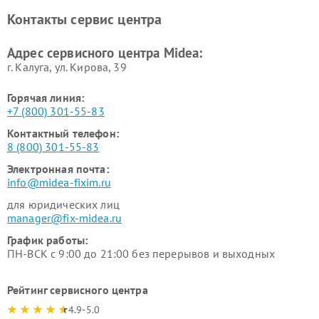
Ремонт вертикальных
Ремонт обогревателей Midea
Контакты сервис центра
пылесосов Midea
Ремонт вытяжек Midea
Ремонт водонагревателей
Адрес сервисного центра Midea:
Midea
г. Калуга, ул. Кирова, 39
Горячая линия:
+7 (800) 301-55-83
Контактный телефон:
8 (800) 301-55-83
Электронная почта:
info@midea-fixim.ru
для юридических лиц
manager@fix-midea.ru
График работы:
ПН-ВСК с 9:00 до 21:00 без перерывов и выходных
Рейтинг сервисного центра
4.9-5.0