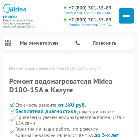
+7 (800) 301-55-83
Ежедневно, с 10:00 до 20:00
FIX-MIDEA
+7 (800) 301-55-83
Ремонт устройств Midea
Специализированный
Звонок бесплатный по РФ
cервисный центр г.
Калуга
Мы ремонтируем
Позвонить
алуге
Ремонт водонагревателя Midea D100-15A в Калуге
Ремонт водонагревателя Midea
D100-15A в Калуге
от 380 руб.
Стоимость ремонта
Бесплатная диагностика
даже при отказе
Привезем и увезем водонагреватель Midea D100-
15A сами
Ремонт вертикальных пылесосов Midea
Ремонт варочных панелей Midea
Ремонт увлажнителей воздуха Midea
Ремонт морозильных камер Midea
Ремонт роботов-пылесосов Midea
Ремонт стиральных машин Midea
Ремонт микроволновых печей Midea
Ремонт очистителей воздуха Midea
Ремонт посудомоечных машин Midea
Ремонт сушильных машин Midea
Гарантия на наши работы по ремонту
до 3-х лет
водонагревателей Midea D100-15A