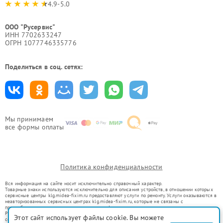
4.9-5.0
ООО "Русервис"
ИНН 7702633247
ОГРН 1077746335776
Поделиться в соц. сетях:
Мы принимаем
все формы оплаты
Политика конфиденциальности
Вся информация на сайте носит исключительно справочный характер.
Товарные знаки используются исключительно для описания устройств, в отношении которых
сервисные центры klg.midea-fixim.ru предоставляют услуги по ремонту. Услуги оказываются в
неавторизованных сервисных центрах klg.midea-fixim.ru, которые не связаны с
правообладателями товарных знаков или их официальными представителями.
Ремонт осуществляется для устройств, уже введенных в гражданский оборот в соответствии
Этот сайт использует файлы cookie. Вы можете
со статьей 1487 ГК РФ.