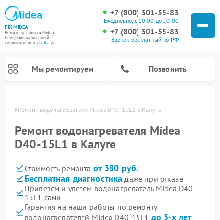
+7 (800) 301-55-83
Ежедневно, с 10:00 до 20:00
FIX-MIDEA
+7 (800) 301-55-83
Ремонт устройств Midea
Специализированный
Звонок бесплатный по РФ
cервисный центр г.
Калуга
Мы ремонтируем
Позвонить
алуге
Ремонт водонагревателя Midea D40-15L1 в Калуге
Ремонт водонагревателя Midea
D40-15L1 в Калуге
от 380 руб.
Стоимость ремонта
Бесплатная диагностика
даже при отказе
Привезем и увезем водонагреватель Midea D40-
15L1 сами
Ремонт вертикальных пылесосов Midea
Ремонт варочных панелей Midea
Ремонт увлажнителей воздуха Midea
Ремонт морозильных камер Midea
Ремонт роботов-пылесосов Midea
Ремонт стиральных машин Midea
Ремонт микроволновых печей Midea
Ремонт очистителей воздуха Midea
Ремонт посудомоечных машин Midea
Ремонт сушильных машин Midea
Гарантия на наши работы по ремонту
до 3-х лет
водонагревателей Midea D40-15L1