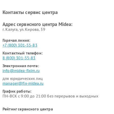
Midea
Ремонт вертикальных
Ремонт обогревателей Midea
Контакты сервис центра
пылесосов Midea
Ремонт вытяжек Midea
Ремонт водонагревателей
Адрес сервисного центра Midea:
Midea
г. Калуга, ул. Кирова, 39
Горячая линия:
+7 (800) 301-55-83
Контактный телефон:
8 (800) 301-55-83
Электронная почта:
info@midea-fixim.ru
для юридических лиц
manager@fix-midea.ru
График работы:
ПН-ВСК с 9:00 до 21:00 без перерывов и выходных
Рейтинг сервисного центра