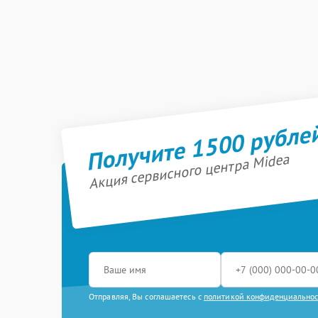
Получите 1500 рубле
Акция сервисного центра Midea
Отправляя, Вы соглашаетесь с
политикой конфиденциально