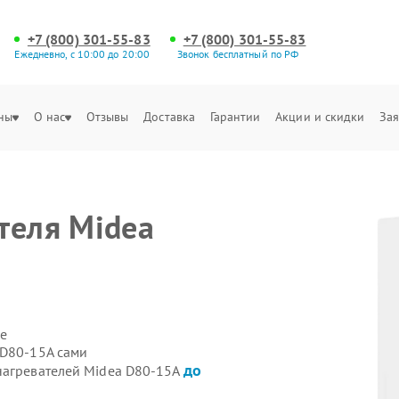
+7 (800) 301-55-83
+7 (800) 301-55-83
Ежедневно, с 10:00 до 20:00
Звонок бесплатный по РФ
ны
О нас
Отзывы
Доставка
Гарантии
Акции и скидки
Зая
теля Midea
е
 D80-15A сами
до
нагревателей Midea D80-15A