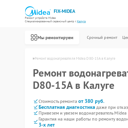
FIX-MIDEA
Ремонт устройств Midea
Специализированный cервисный центр г.
Калуга
Мы ремонтируем
Срочный ремонт
Це
елей Midea в Калуге
Ремонт водонагревателя Midea D80-15A в Калуге
Ремонт водонагрева
D80-15A в Калуге
от 380 руб.
Стоимость ремонта
Бесплатная диагностика
даже при отказ
Привезем и увезем водонагреватель Midea
Гарантия на наши работы по ремонту водо
3-х лет
Ремонт варочных панелей Midea
Ремонт парогенераторов Midea
Ремонт увлажнителей воздуха Midea
Ремонт очистителей воздуха Midea
Ремонт морозильных камер Midea
Ремонт вертикальных пылесосов Midea
Ремонт роботов-пылесосов Midea
Ремонт стиральных машин Midea
Ремонт посудомоечных машин Midea
Ремонт микроволновых печей Midea
Ремонт кондиционеров Midea
Ремонт духовых шкафов Midea
Ремонт сушильных машин Midea