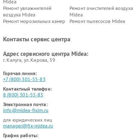
Midea
Ремонт увлажнителей
Ремонт очистителей воздуха
воздуха Midea
Midea
Ремонт морозильных камер
Ремонт пылесосов Midea
Midea
Ремонт вертикальных
Ремонт обогревателей Midea
Контакты сервис центра
пылесосов Midea
Ремонт вытяжек Midea
Ремонт водонагревателей
Адрес сервисного центра Midea:
Midea
г. Калуга, ул. Кирова, 39
Горячая линия:
+7 (800) 301-55-83
Контактный телефон:
8 (800) 301-55-83
Электронная почта:
info@midea-fixim.ru
для юридических лиц
manager@fix-midea.ru
График работы: