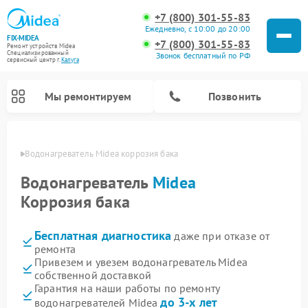
+7 (800) 301-55-83
Ежедневно, с 10:00 до 20:00
FIX-MIDEA
+7 (800) 301-55-83
Ремонт устройств Midea
Специализированный
Звонок бесплатный по РФ
cервисный центр г.
Калуга
Мы ремонтируем
Позвонить
алуге
Водонагреватель Midea коррозия бака
Водонагреватель
Midea
Коррозия бака
Бесплатная диагностика
даже при отказе от
ремонта
Привезем и увезем водонагреватель Midea
собственной доставкой
Ремонт вертикальных пылесосов Midea
Ремонт варочных панелей Midea
Ремонт увлажнителей воздуха Midea
Ремонт морозильных камер Midea
Ремонт роботов-пылесосов Midea
Ремонт стиральных машин Midea
Ремонт микроволновых печей Midea
Ремонт очистителей воздуха Midea
Ремонт посудомоечных машин Midea
Ремонт сушильных машин Midea
Гарантия на наши работы по ремонту
до 3-х лет
водонагревателей Midea