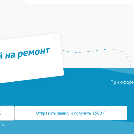
й на ремонт
При оформл
Отправить заявку и получить 1500 ₽
сти