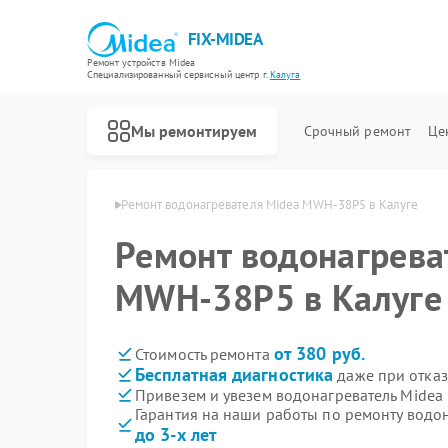
FIX-MIDEA
Ремонт устройств Midea
Специализированный cервисный центр г.
Калуга
Мы ремонтируем
Срочный ремонт
Це
елей Midea в Калуге
Ремонт водонагревателя Midea MWH-38P5 в Калуге
Ремонт водонагрева
MWH-38P5 в Калуге
от 380 руб.
Стоимость ремонта
Бесплатная диагностика
даже при отказ
Привезем и увезем водонагреватель Mide
Гарантия на наши работы по ремонту вод
до 3-х лет
Ремонт варочных панелей Midea
Ремонт парогенераторов Midea
Ремонт увлажнителей воздуха Midea
Ремонт очистителей воздуха Midea
Ремонт морозильных камер Midea
Ремонт вертикальных пылесосов Midea
Ремонт роботов-пылесосов Midea
Ремонт стиральных машин Midea
Ремонт посудомоечных машин Midea
Ремонт микроволновых печей Midea
Ремонт кондиционеров Midea
Ремонт духовых шкафов Midea
Ремонт сушильных машин Midea