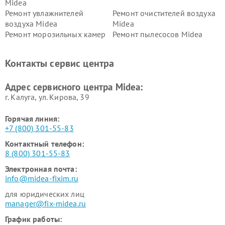
Midea
Ремонт увлажнителей
Ремонт очистителей воздуха
воздуха Midea
Midea
Ремонт морозильных камер
Ремонт пылесосов Midea
Midea
Ремонт вертикальных
Ремонт обогревателей Midea
Контакты сервис центра
пылесосов Midea
Ремонт вытяжек Midea
Ремонт водонагревателей
Адрес сервисного центра Midea:
Midea
г. Калуга, ул. Кирова, 39
Горячая линия:
+7 (800) 301-55-83
Контактный телефон:
8 (800) 301-55-83
Электронная почта:
info@midea-fixim.ru
для юридических лиц
manager@fix-midea.ru
График работы: