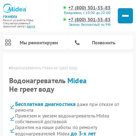
+7 (800) 301-55-83
Ежедневно, с 10:00 до 20:00
FIX-MIDEA
+7 (800) 301-55-83
Ремонт устройств Midea
Специализированный
Звонок бесплатный по РФ
cервисный центр г.
Калуга
Мы ремонтируем
Позвонить
алуге
Водонагреватель Midea не греет воду
Водонагреватель
Midea
Не греет воду
Бесплатная диагностика
даже при отказе от
ремонта
Привезем и увезем водонагреватель Midea
собственной доставкой
Ремонт вертикальных пылесосов Midea
Ремонт варочных панелей Midea
Ремонт увлажнителей воздуха Midea
Ремонт морозильных камер Midea
Ремонт роботов-пылесосов Midea
Ремонт стиральных машин Midea
Ремонт микроволновых печей Midea
Ремонт очистителей воздуха Midea
Ремонт посудомоечных машин Midea
Ремонт сушильных машин Midea
Гарантия на наши работы по ремонту
до 3-х лет
водонагревателей Midea