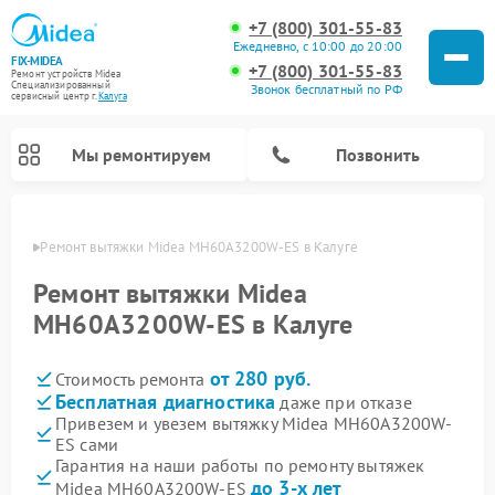
+7 (800) 301-55-83
Ежедневно, с 10:00 до 20:00
FIX-MIDEA
+7 (800) 301-55-83
Ремонт устройств Midea
Специализированный
Звонок бесплатный по РФ
cервисный центр г.
Калуга
Мы ремонтируем
Позвонить
алуге
Ремонт вытяжки Midea MH60A3200W-ES в Калуге
Ремонт вытяжки Midea
MH60A3200W-ES в Калуге
от 280 руб.
Стоимость ремонта
Бесплатная диагностика
даже при отказе
Привезем и увезем вытяжку Midea MH60A3200W-
ES сами
Ремонт вертикальных пылесосов Midea
Ремонт варочных панелей Midea
Ремонт увлажнителей воздуха Midea
Ремонт морозильных камер Midea
Ремонт водонагревателей Midea
Ремонт роботов-пылесосов Midea
Ремонт стиральных машин Midea
Ремонт микроволновых печей Midea
Ремонт очистителей воздуха Midea
Ремонт посудомоечных машин Midea
Ремонт сушильных машин Midea
Гарантия на наши работы по ремонту вытяжек
до 3-х лет
Midea MH60A3200W-ES