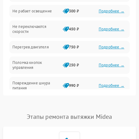
Не рабает освещение
300 ₽
Подробнее →
Механические повреждения
Не переключаются
Электроника
450 ₽
Подробнее →
скорости
Электрика/Механические
Перегрев двигателя
750 ₽
Подробнее →
Поломка кнопок
250 ₽
Подробнее →
управления
Повреждение шнура
990 ₽
Подробнее →
питания
Выбивает автомат при
550 ₽
Подробнее →
включении
Этапы ремонта вытяжки Midea
Не ключается вытяжка
550 ₽
Подробнее →