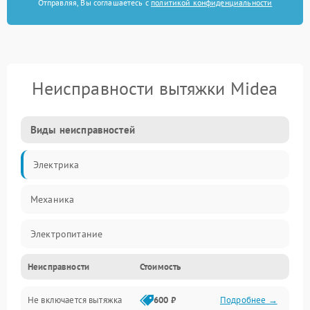
Отправляя, Вы соглашаетесь с
политикой конфиденциальности
Неисправности вытяжки Midea
Виды неисправностей
Электрика
Механика
Электропитание
Неисправности
Стоимость
Вентиляция
Не включается вытяжка
600 ₽
Подробнее →
Освещение