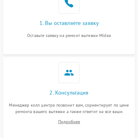
Неисправность пускового
1000 ₽
Подробнее →
конденсатора
Поломка реле
1000 ₽
Подробнее →
1. Вы оставляете заявку
Оставьте заявку на ремонт вытяжки Midea
2. Консультация
Менеджер колл центра позвонит вам, сориентирует по цене
ремонта вашего вытяжки а также ответит на все ваши
вопросы.
Подробнее