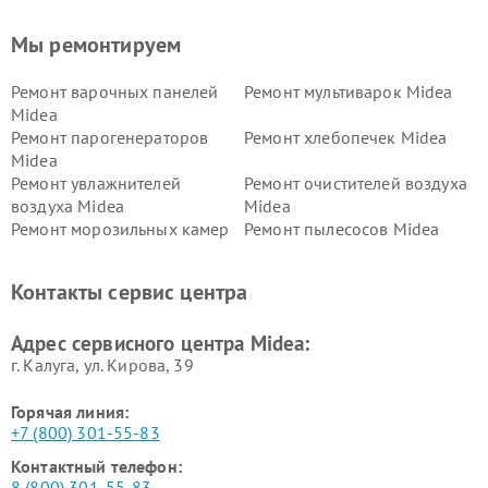
Мы ремонтируем
Ремонт варочных панелей
Ремонт мультиварок Midea
Midea
Ремонт парогенераторов
Ремонт хлебопечек Midea
Midea
Ремонт увлажнителей
Ремонт очистителей воздуха
воздуха Midea
Midea
Ремонт морозильных камер
Ремонт пылесосов Midea
Midea
Ремонт вертикальных
Ремонт обогревателей Midea
Контакты сервис центра
пылесосов Midea
Ремонт вытяжек Midea
Ремонт водонагревателей
Адрес сервисного центра Midea:
Midea
г. Калуга, ул. Кирова, 39
Горячая линия:
+7 (800) 301-55-83
Контактный телефон:
8 (800) 301-55-83