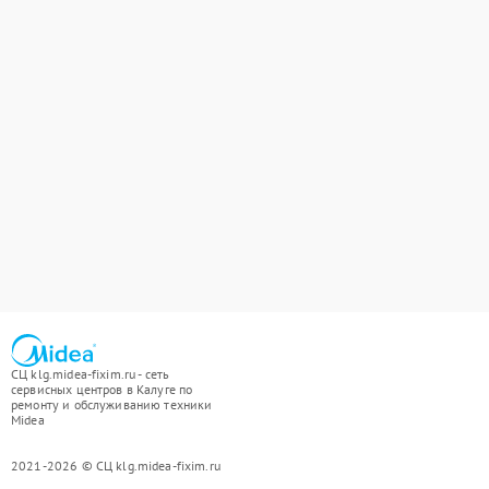
СЦ klg.midea-fixim.ru - сеть
сервисных центров в Калуге по
ремонту и обслуживанию техники
Midea
2021-2026 © СЦ klg.midea-fixim.ru