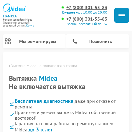
+7 (800) 301-55-83
Ежедневно, с 10:00 до 20:00
FIX-MIDEA
+7 (800) 301-55-83
Ремонт устройств Midea
Специализированный
Звонок бесплатный по РФ
cервисный центр г.
Калуга
Мы ремонтируем
Позвонить
алуге
Вытяжка Midea не включается вытяжка
Вытяжка
Midea
Не включается вытяжка
Бесплатная диагностика
даже при отказе от
ремонта
Привезем и увезем вытяжку Midea собственной
доставкой
Ремонт вертикальных пылесосов Midea
Ремонт варочных панелей Midea
Ремонт увлажнителей воздуха Midea
Ремонт морозильных камер Midea
Ремонт водонагревателей Midea
Ремонт роботов-пылесосов Midea
Ремонт стиральных машин Midea
Ремонт микроволновых печей Midea
Ремонт очистителей воздуха Midea
Ремонт посудомоечных машин Midea
Ремонт сушильных машин Midea
Гарантия на наши работы по ремонту вытяжек
до 3-х лет
Midea