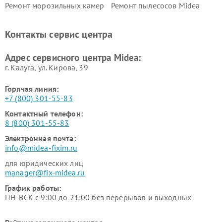
Ремонт морозильных камер
Ремонт пылесосов Midea
Midea
Ремонт вертикальных
Ремонт обогревателей Midea
Контакты сервис центра
пылесосов Midea
Ремонт вытяжек Midea
Ремонт водонагревателей
Адрес сервисного центра Midea:
Midea
г. Калуга, ул. Кирова, 39
Горячая линия:
+7 (800) 301-55-83
Контактный телефон:
8 (800) 301-55-83
Электронная почта:
info@midea-fixim.ru
для юридических лиц
manager@fix-midea.ru
График работы:
ПН-ВСК с 9:00 до 21:00 без перерывов и выходных