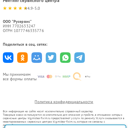
Рейтинг сервисного центра
4.9-5.0
ООО "Русервис"
ИНН 7702633247
ОГРН 1077746335776
Поделиться в соц. сетях:
Мы принимаем
все формы оплаты
Политика конфиденциальности
Вся информация на сайте носит исключительно справочный характер.
Товарные знаки используются исключительно для описания устройств, в отношении которых
сервисные центры klg.midea-fixim.ru предоставляют услуги по ремонту. Услуги оказываются в
неавторизованных сервисных центрах klg.midea-fixim.ru, которые не связаны с
правообладателями товарных знаков или их официальными представителями.