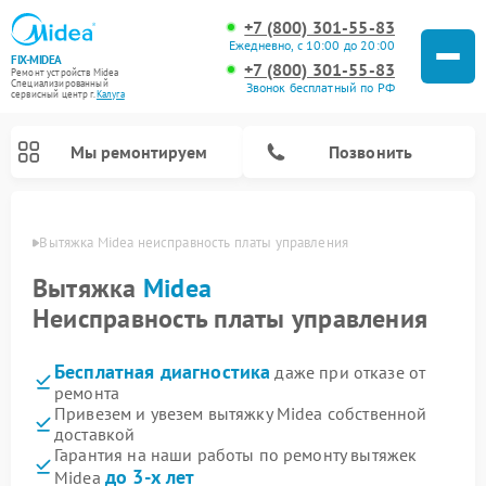
+7 (800) 301-55-83
Ежедневно, с 10:00 до 20:00
FIX-MIDEA
+7 (800) 301-55-83
Ремонт устройств Midea
Специализированный
Звонок бесплатный по РФ
cервисный центр г.
Калуга
Мы ремонтируем
Позвонить
алуге
Вытяжка Midea неисправность платы управления
Вытяжка
Midea
Неисправность платы управления
Бесплатная диагностика
даже при отказе от
ремонта
Привезем и увезем вытяжку Midea собственной
доставкой
Ремонт вертикальных пылесосов Midea
Ремонт варочных панелей Midea
Ремонт увлажнителей воздуха Midea
Ремонт морозильных камер Midea
Ремонт водонагревателей Midea
Ремонт роботов-пылесосов Midea
Ремонт стиральных машин Midea
Ремонт микроволновых печей Midea
Ремонт очистителей воздуха Midea
Ремонт посудомоечных машин Midea
Ремонт сушильных машин Midea
Гарантия на наши работы по ремонту вытяжек
до 3-х лет
Midea