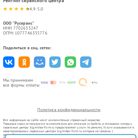
Рейтинг сервисного центра
4.9-5.0
ООО "Русервис"
ИНН 7702633247
ОГРН 1077746335776
Поделиться в соц. сетях:
Мы принимаем
все формы оплаты
Политика конфиденциальности
Вся информация на сайте носит исключительно справочный характер.
Товарные знаки используются исключительно для описания устройств, в отношении которых
сервисные центры klg.midea-fixim.ru предоставляют услуги по ремонту. Услуги оказываются в
неавторизованных сервисных центрах klg.midea-fixim.ru, которые не связаны с
правообладателями товарных знаков или их официальными представителями.