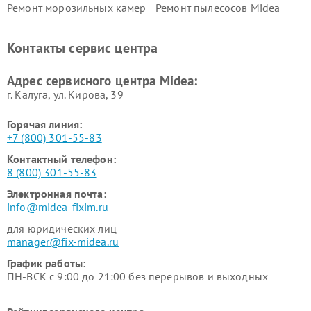
Ремонт морозильных камер
Ремонт пылесосов Midea
Midea
Ремонт вертикальных
Ремонт обогревателей Midea
Контакты сервис центра
пылесосов Midea
Ремонт вытяжек Midea
Ремонт водонагревателей
Адрес сервисного центра Midea:
Midea
г. Калуга, ул. Кирова, 39
Горячая линия:
+7 (800) 301-55-83
Контактный телефон:
8 (800) 301-55-83
Электронная почта:
info@midea-fixim.ru
для юридических лиц
manager@fix-midea.ru
График работы:
ПН-ВСК с 9:00 до 21:00 без перерывов и выходных